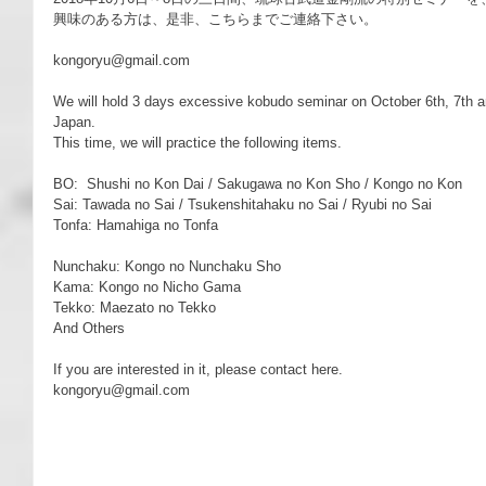
興味のある方は、是非、こちらまでご連絡下さい。
kongoryu@gmail.com
We will hold 3 days excessive kobudo seminar on October 6th, 7th a
Japan. 
This time, we will practice the following items.
BO:  Shushi no Kon Dai / Sakugawa no Kon Sho / Kongo no Kon
Sai: Tawada no Sai / Tsukenshitahaku no Sai / Ryubi no Sai
Tonfa: Hamahiga no Tonfa
Nunchaku: Kongo no Nunchaku Sho
Kama: Kongo no Nicho Gama
Tekko: Maezato no Tekko
And Others
If you are interested in it, please contact here.
kongoryu@gmail.com