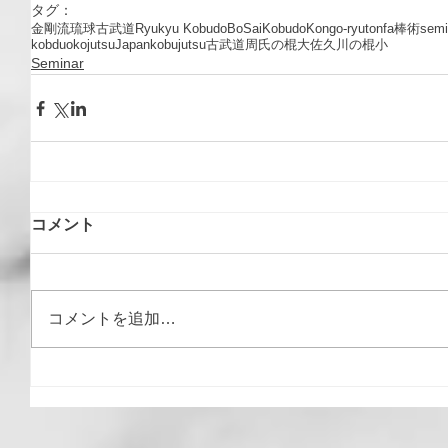
タグ：
金剛流
琉球古武道
Ryukyu Kobudo
Bo
Sai
Kobudo
Kongo-ryu
tonfa
棒術
semi
kobduo
kojutsu
Japan
kobujutsu
古武道
周氏の棍大
佐久川の棍小
Seminar
コメント
コメントを追加…