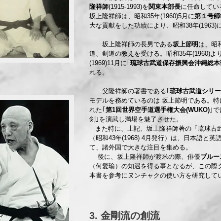
隆祥師
(1915-1993)を
関東本部長
に任命してい
坂上隆祥師は、昭和35年(1960)5月に
第１号師
大な貢献をした功績により、昭和38年(1963)
坂上隆祥師の長男である
坂上節明
は、昭和
道、剣道の教えを受ける。昭和35年(1960)
(1969)11月に｢
琉球古武道保存振興会沖縄総本
れる。
父隆祥師の著書である｢
琉球古武道シリー
モデルを務めているのは 坂上節明である。特に昭
れた｢
第1回世界空手道選手権大会(WUKO)
｣
剣｣を演武し満場を魅了させた。
また特に、上記、坂上隆祥師著の「琉球古武
（昭和43年(1968) 4月発行）は、日本語
て、諸外国で大きな注目を集める。
後に、坂上隆祥師が渡米の際、俳優
ブルー
（何愛瑜）の知遇を得る事となるが、この際
本書を参考にヌンチャクの使い方を研究して
3. 金剛流の創流