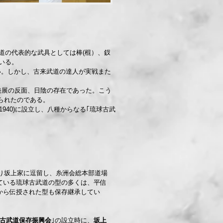
道の代表的な武具としては棒(棍）、釵
いる。
。しかし、古来武道の達人が実戦また
発展の反面、日陰の存在であった。こう
務められたのである。
(1940)に設立し、八種からなる｢琉球古武
渡り坂上家に逗留し、糸洲会総本部道場
ている琉球古武道の型の多くは、平信
から伝授された型も保存継承してい
古武道保存振興会
｣の設立時に、
坂上