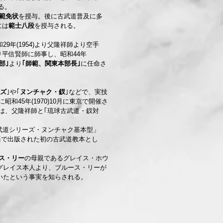
る。
範免状
を授与。後に古武道普及に多
には
範士八段
を授与される。
29年(1954)より父隆祥師より空手
より平信賢師に師事し、昭和44年
部｣
より
｢師範、関東本部長｣
に任命さ
ズ
｣や｢
ヌンチャク・釵
｣などで、実技
和45年(1970)10月に東京で開催さ
では、父隆祥師と｢琉球古武道・釵対
道シリーズ・ヌンチャク基本型」
と英語で出版された初の古武道教本とし
ス・リー
の母親であるグレイス・ホウ
グレイス本人より、ブルース・リーが
いたという事実を知らされる。