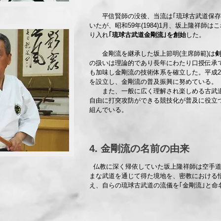
平信賢師の没後、当流は｢琉球古武道保存
いたが、昭和59年(1984)1月、坂上隆祥師
り入れ
｢琉球古武道金剛流｣を創始
した。
金剛流を継承した坂上節明(主席師範)は
の扱いは理論的であり長年にわたり口授伝承
も加味し金剛流の技術体系を確立した。平成22年
を設立し、金剛流の普及振興に努めている。
また、一般に広く理解され楽しめる古武道
自由に打突攻防ができる競技化が普及に役立
組んでいる。
4. 金剛流の名前の由来
仏教に深く帰依していた坂上隆祥師は空手道
まな武道を通じて得た境地を、密教における
え、自らの琉球古武道の流儀を｢金剛流｣と命