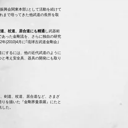
振興会関東本部｣として活動を続けて
はこれまで培ってきた他武道の長所を取
剣道、杖道、居合道にも精通
し武器術
であった金剛流を、さらに独自の研究
(2010)4月に｢琉球古武道金剛会｣
にするには、他の近代武道のように
つと考え安全具、器具の開発にも取り
、剣道、杖道、居合道など、さまざ
悟りを描いた『金剛界曼荼羅』にたと
名した。