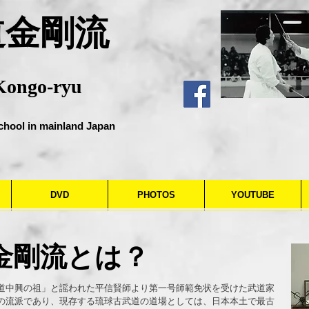
道金剛流
Kongo-ryu
chool in mainland Japan
DVD
PHOTOS
YOUTUBE
金剛流とは？
中興の祖」と謡われた平信賢師より第一号師範免状を受けた武道家
の流派であり、現存する琉球古武道の道場としては、日本本土で最古