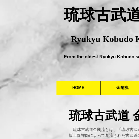
​琉球古武
Ryukyu Kobudo 
From the oldest Ryukyu Kobudo s
HOME
金剛流
琉球古武道 
琉球古武道金剛流とは、「琉球古武道
坂上隆祥師によって創流された古武道