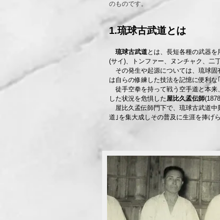
のものです。
1.琉球古武道とは
琉球古武道
とは、長短各種の武器を
(サイ)、トンファー、ヌンチャク、
その発生や起源については、琉球固有
は自らの修練した技法を記憶に便利な
徒手空拳を持って戦う空手道と本来、
した状況を危惧した
屋比久孟伝師
(187
屋比久孟伝師門下で、琉球古武道中
道｣を集大成しその普及に生涯を捧げ