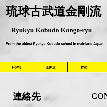
​琉球古武道金剛流
Ryukyu Kobudo Kongo-ryu
From the oldest Ryukyu Kobudo school in mainland Japan
HOME
金剛流
DVD
連絡先
CO