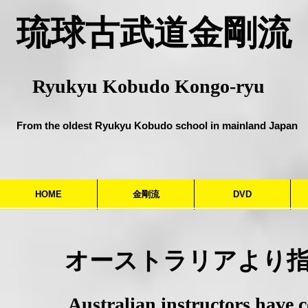
​琉球古武道金剛流
Ryukyu Kobudo Kongo-ryu
From the oldest Ryukyu Kobudo school in mainland Japan
HOME
金剛流
DVD
​オーストラリアより
​Australian instructors have 