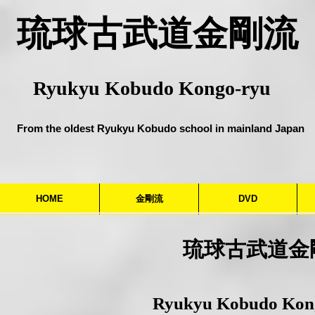
​琉球古武道金剛流
Ryukyu Kobudo Kongo-ryu
From the oldest Ryukyu Kobudo school in mainland Japan
HOME
金剛流
DVD
​琉球古武道金
Ryukyu Kobudo Kong