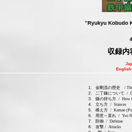
"Ryukyu Kobudo K
収録内容
Jap
Englis
1. 金剛流の歴史
/ The 
2. 二丁鎌について
/ De
3. 鎌の持ち方
/ How t
4. 立ち方
/ Stances
5. 構え方
/ Kamae (Pos
6. 用意～直れ
/ Yoi-Na
7. 防御
/ Defense
8. 攻撃
/ Attacks