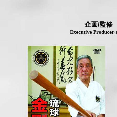
​企画/監
​Executive Producer