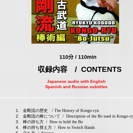
​110分 / 110min
収録内容 / CONTENTS
Japanese audio with English
Spanish and Russian subtitles
1. 金剛流の歴史
/ The History of Kongo-ryu
2. 金剛流の棒について
/ Description of the Bo used in Kongo-r
3. 棒の持ち方
/ How to hold the Bo
4. 棒の持ち替え方
/ How to Switch Hands