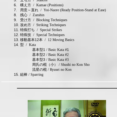
5. 立ち方
/ Stances
6. 構え方
/ Kamae (Positions)
7. 用意～直れ
/ Yoi-Naore (Ready Position-Stand at Ease)
8. 残心
/ Zanshin
9. 受け方
/ Blocking Techniques
10. 攻め方
/ Striking Techniques
11. 特殊打ち
/ Special Strikes
12. 特殊技
/ Special Techniques
13. 移動基本12本
/ 12 Moving Basics
14. 型
/ Kata
基本型1
1
/ Basic Kata #
基本型2
/ Basic Kata #2
基本型3
/ Basic Kata #3
周氏の棍（小）
/ Shushi no Kon Sho
流星の棍
/ Ryusei no Kon
​15. 組棒
/ Sparring