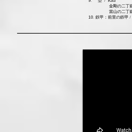
9.
型
/ Kata
金剛の二丁
當山の二丁
10. 鉄甲：前里の鉄甲
/