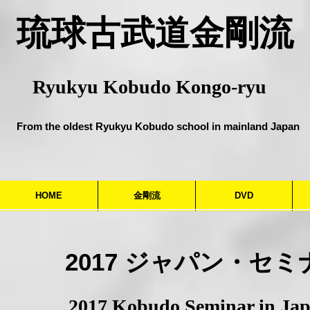
​琉球古武道金剛流
Ryukyu Kobudo Kongo-ryu
From the oldest Ryukyu Kobudo school in mainland Japan
HOME
金剛流
DVD
​2017 ジャパン・セミ
​2017 Kobudo Seminar in Ja