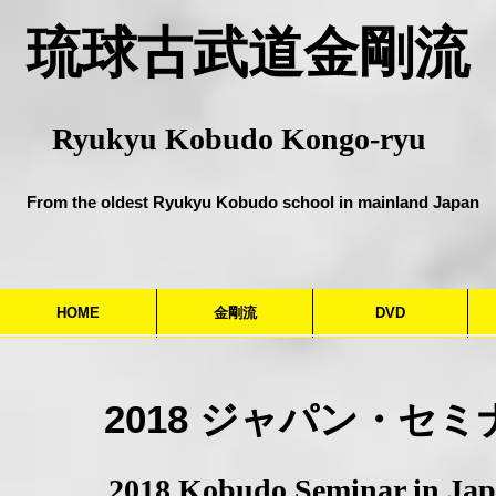
​琉球古武道金剛流
Ryukyu Kobudo Kongo-ryu
From the oldest Ryukyu Kobudo school in mainland Japan
HOME
金剛流
DVD
​2018 ジャパン・セミ
​2018 Kobudo Seminar in Ja