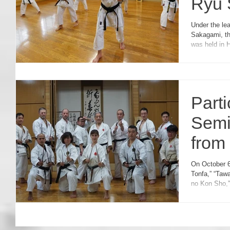
Ryu 
Swe
Under the le
Sakagami, t
was held in
Part
Semi
from 
On October 6
Tonfa,” “Taw
no Kon Sho,”