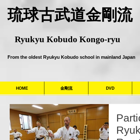
​琉球古武道金剛流
Ryukyu Kobudo Kongo-ryu
From the oldest Ryukyu Kobudo school in mainland Japan
HOME
金剛流
DVD
Parti
Ryuk