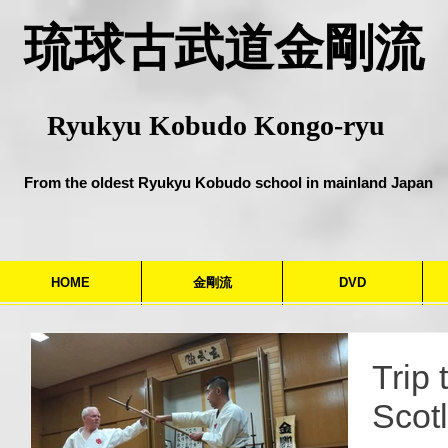
​琉球古武道金剛流
Ryukyu Kobudo Kongo-ryu
From the oldest Ryukyu Kobudo school in mainland Japan
HOME
金剛流
DVD
Trip 
Scot