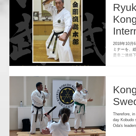
Ryuk
Kong
Inte
2018
2018年1
ミナーを、
是非ご連絡下さい。 
seminar on O
Kong
Swe
Therefore, in
day Kobudo 
Oda's leader