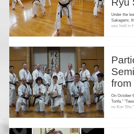
Ryu 
Swe
Under the le
Sakagami, t
was held in
Part
Semi
from 
On October 6
Tonfa,” “Taw
no Kon Sho,”