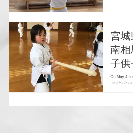
宮城
南相
子供
Kobu
On May 4th 
held Ryukyu Ko
Chil
seminar, the