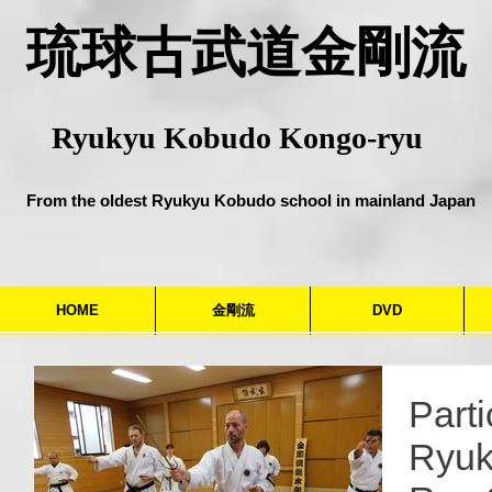
​琉球古武道金剛流
Ryukyu Kobudo Kongo-ryu
From the oldest Ryukyu Kobudo school in mainland Japan
HOME
金剛流
DVD
Parti
Ryuk