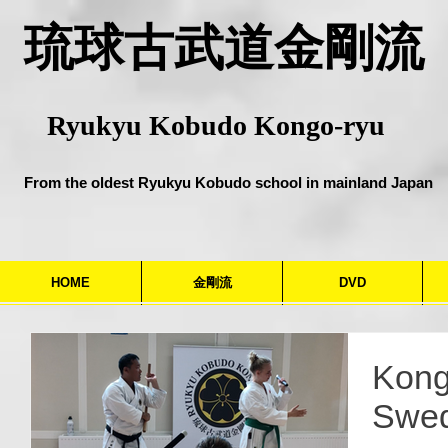
​琉球古武道金剛流
Ryukyu Kobudo Kongo-ryu
From the oldest Ryukyu Kobudo school in mainland Japan
HOME
金剛流
DVD
Kong
Swe