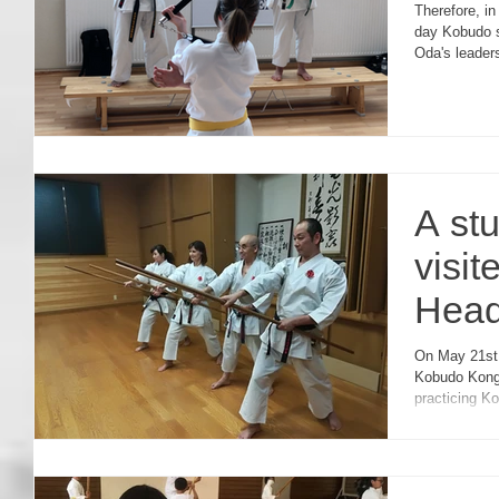
Therefore, in
day Kobudo 
Oda's leader
A st
visi
Head
Jap
On May 21st,
Kobudo Kongo
生徒
practicing K
いま