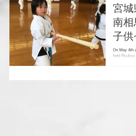
宮城
南相
子供
Kobu
On May 4th 
held Ryukyu Ko
Chil
seminar, the