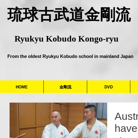
​琉球古武道金剛流
Ryukyu Kobudo Kongo-ryu
From the oldest Ryukyu Kobudo school in mainland Japan
HOME
金剛流
DVD
Austr
have