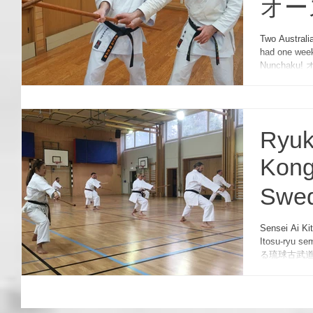
オー
導員
Two Australi
had one week
まし
Nunchak
Ryuk
Kong
Swe
で古
Sensei Ai Ki
Itosu-ryu 
かれ
る琉球古武
デンで開催