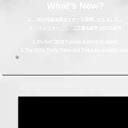
​What's New?
1. 2019年総本部セミナーを開催いたしました。​
2. 「トンファー」 「二丁鎌＆鉄甲 のDVD発売​
1. We had "2019 Kobudo Seminar in Japan"​
2. The DVDs Tonfa, Kama and Tekko are available now