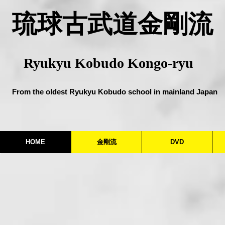
​琉球古武道金剛流
Ryukyu Kobudo Kongo-ryu
From the oldest Ryukyu Kobudo school in mainland Japan
HOME
金剛流
DVD