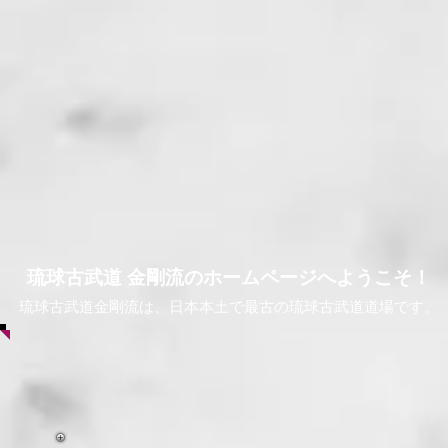
琉球古武道 金剛流のホームページへようこそ！
琉球古武道金剛流は、日本本土で最古の琉球古武道道場です。​