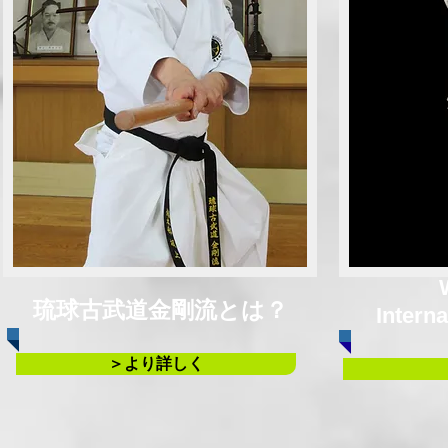
​琉球古武道金剛流とは？
Interna
＞より詳しく